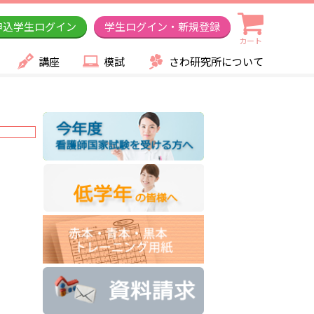
申込学生ログイン
学生ログイン・新規登録
カート
講座
模試
さわ研究所について