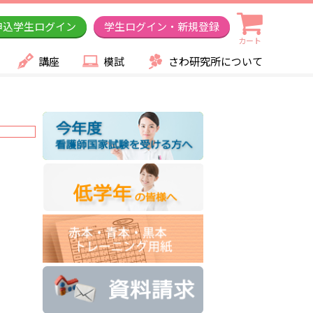
申込学生ログイン
学生ログイン・新規登録
カート
講座
模試
さわ研究所について