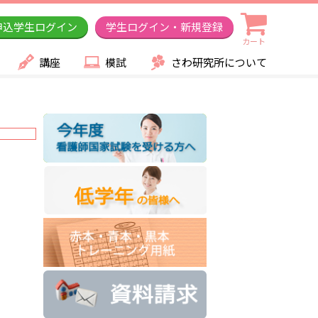
申込学生ログイン
学生ログイン・新規登録
カート
講座
模試
さわ研究所について