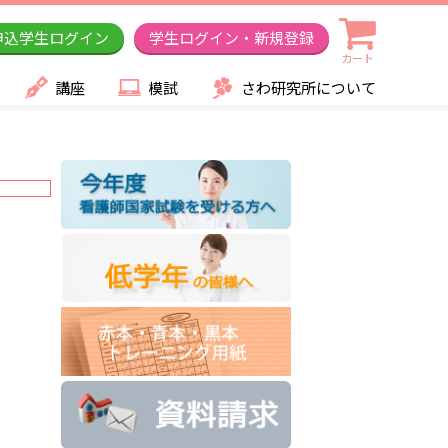
申込学生ログイン
学生ログイン・新規登録
カート
講座
模試
さわ研究所について