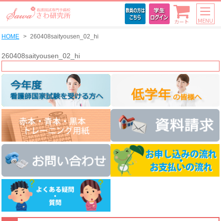
MENU
カート
HOME
260408saityousen_02_hi
260408saityousen_02_hi