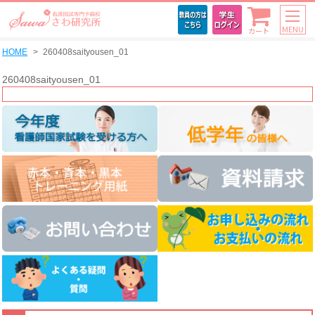
MENU
カート
HOME
260408saityousen_01
260408saityousen_01