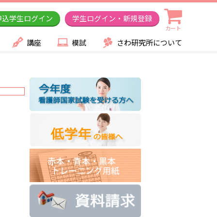
申込学生ログイン
学生ログイン・新規登録
カート
講座
模試
さわ研究所について