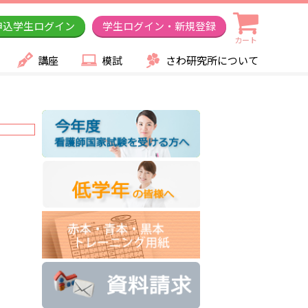
申込学生ログイン
学生ログイン・新規登録
カート
講座
模試
さわ研究所について