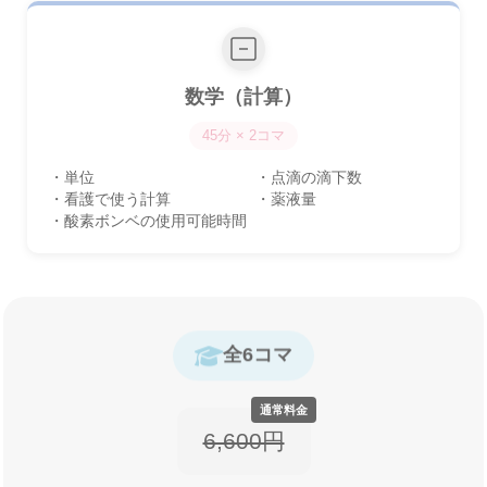
数学（計算）
45分 × 2コマ
・単位
・点滴の滴下数
・看護で使う計算
・薬液量
・酸素ボンベの使用可能時間
全6コマ
6,600円