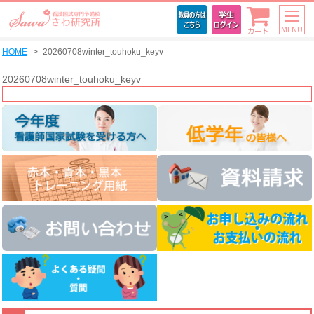
MENU
カート
HOME
20260708winter_touhoku_keyv
20260708winter_touhoku_keyv