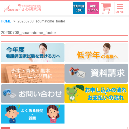
MENU
カート
HOME
20260708_soumatome_footer
20260708_soumatome_footer