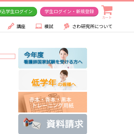
申込学生ログイン
学生ログイン・新規登録
カート
講座
模試
さわ研究所について