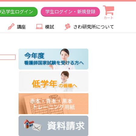
申込学生ログイン
学生ログイン・新規登録
カート
講座
模試
さわ研究所について