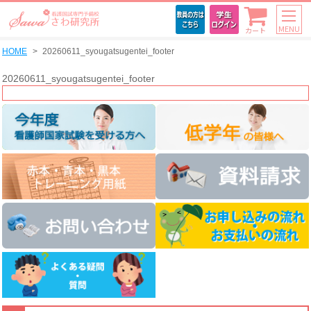
MENU
カート
HOME
20260611_syougatsugentei_footer
20260611_syougatsugentei_footer