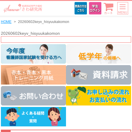
MENU
カート
HOME
20260602keyv_hisyuukakomon
20260602keyv_hisyuukakomon