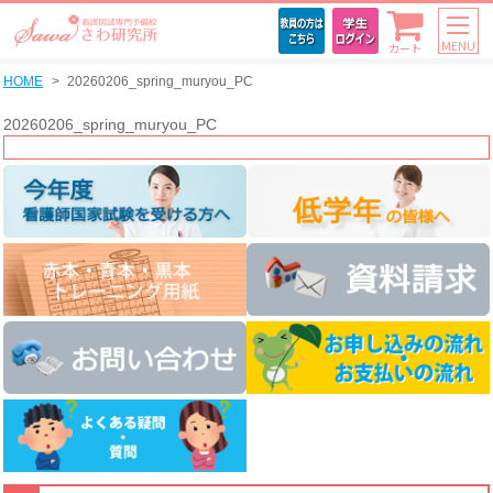
MENU
カート
HOME
20260206_spring_muryou_PC
20260206_spring_muryou_PC