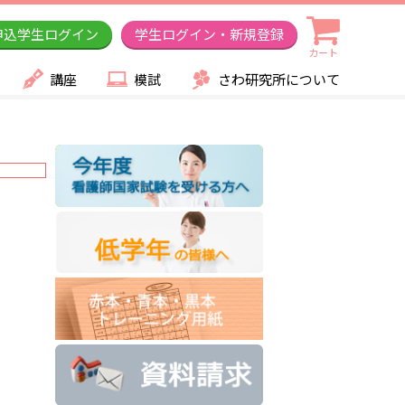
申込学生ログイン
学生ログイン・新規登録
カート
講座
模試
さわ研究所について