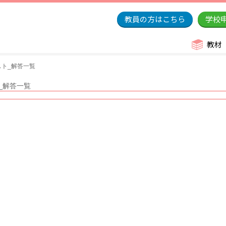
教員の方はこちら
学校
教材
スト_解答一覧
ト_解答一覧