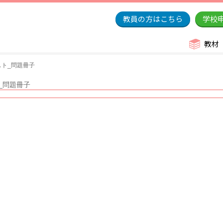
教員の方はこちら
学校
教材
スト_問題冊子
ト_問題冊子