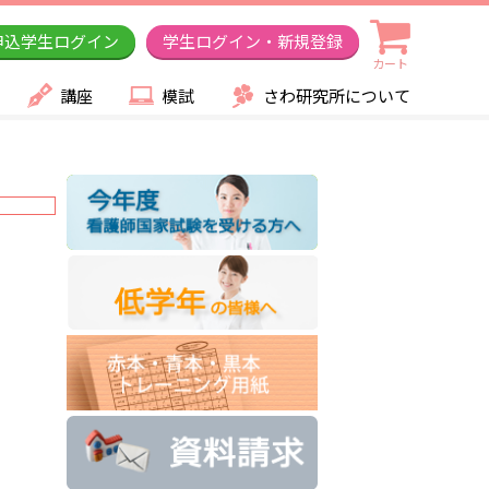
申込学生ログイン
学生ログイン・新規登録
カート
講座
模試
さわ研究所について