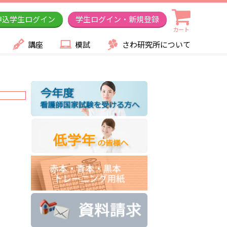
申込学生ログイン
学生ログイン・新規登録
カート
講座
模試
さわ研究所について