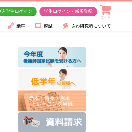
申込学生ログイン
学生ログイン・新規登録
カート
講座
模試
さわ研究所について