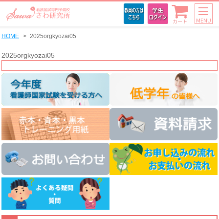
MENU
カート
HOME
2025orgkyozai05
2025orgkyozai05