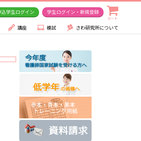
申込学生ログイン
学生ログイン・新規登録
カート
講座
模試
さわ研究所について