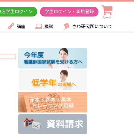
申込学生ログイン
学生ログイン・新規登録
カート
講座
模試
さわ研究所について