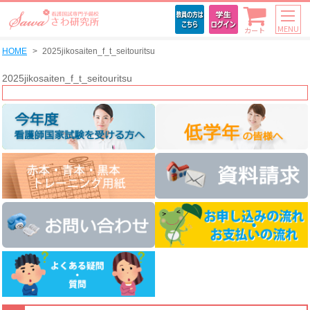
MENU
カート
HOME
2025jikosaiten_f_t_seitouritsu
2025jikosaiten_f_t_seitouritsu