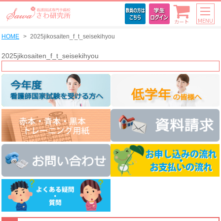
MENU
カート
HOME
2025jikosaiten_f_t_seisekihyou
2025jikosaiten_f_t_seisekihyou