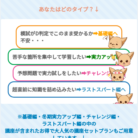
あなたはどのタイプ？↓
模試がD判定でこのまま受かるか
➡基礎編へ
不安・・・
苦手な箇所を集中して学習したい
➡実力アップ編へ
予想問題で実力試しをしたい
➡チャレンジ編へ
超直前に知識を詰め込みたい
➡ラストスパート編へ
※基礎編・冬期実力アップ編・チャレンジ編・
ラストスパート編の中の
講座が含まれたお得で大人気の講座
セットプランもご用意
しています。↓