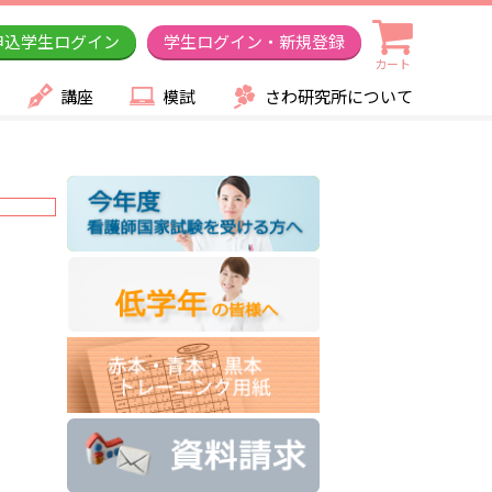
申込学生ログイン
学生ログイン・新規登録
カート
講座
模試
さわ研究所について