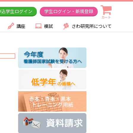
申込学生ログイン
学生ログイン・新規登録
カート
講座
模試
さわ研究所について