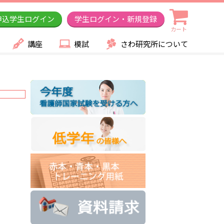
申込学生ログイン
学生ログイン・新規登録
カート
講座
模試
さわ研究所について