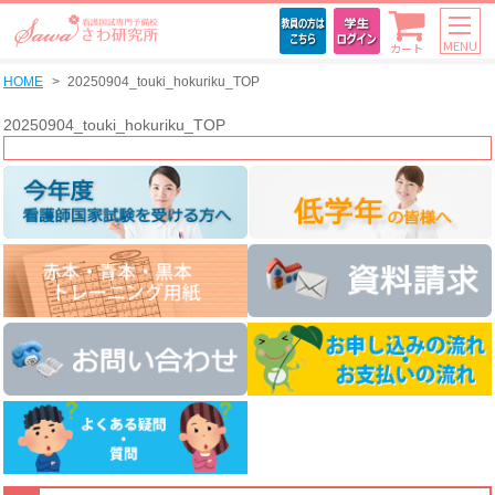
MENU
カート
HOME
20250904_touki_hokuriku_TOP
20250904_touki_hokuriku_TOP