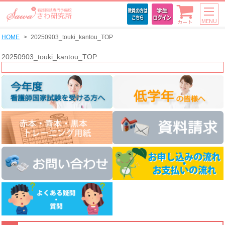
MENU
カート
HOME
20250903_touki_kantou_TOP
20250903_touki_kantou_TOP