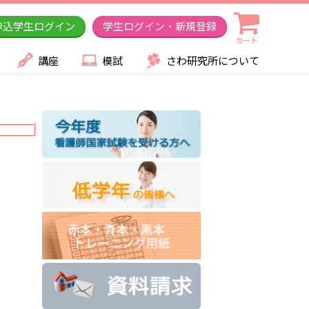
申込学生ログイン
学生ログイン・新規登録
カート
講座
模試
さわ研究所について