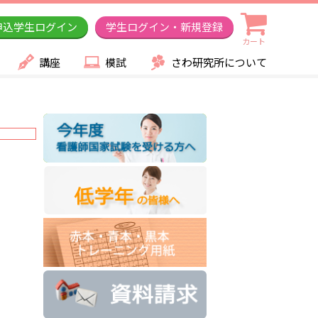
申込学生ログイン
学生ログイン・新規登録
カート
講座
模試
さわ研究所について