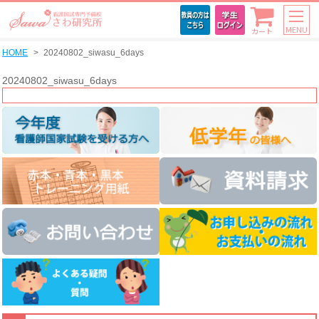
MENU
カート
HOME
20240802_siwasu_6days
20240802_siwasu_6days