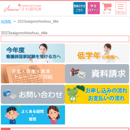
MENU
カート
HOME
2023saigonohisshuu_title
2023saigonohisshuu_title