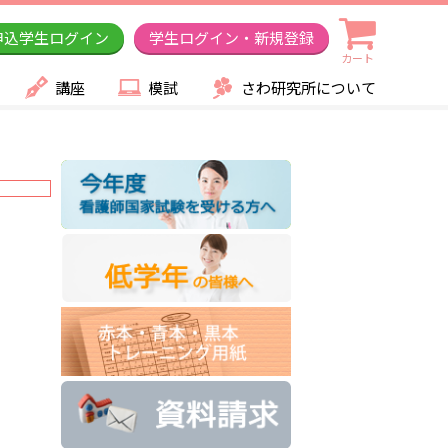
申込学生ログイン
学生ログイン・新規登録
カート
講座
模試
さわ研究所について