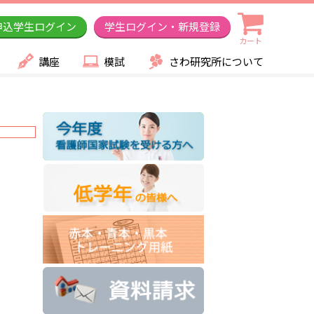
申込学生ログイン
学生ログイン・新規登録
カート
講座
模試
さわ研究所について