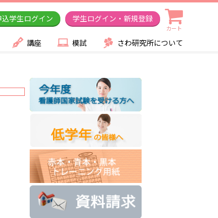
申込学生ログイン
学生ログイン・新規登録
カート
講座
模試
さわ研究所について