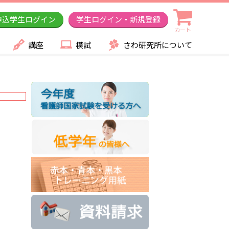
申込学生ログイン
学生ログイン・新規登録
カート
講座
模試
さわ研究所について