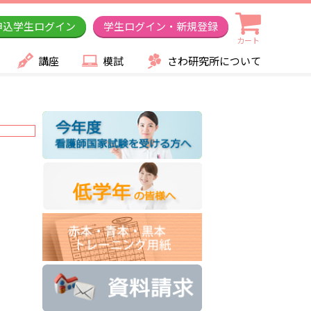
申込学生ログイン
学生ログイン・新規登録
カート
講座
模試
さわ研究所について