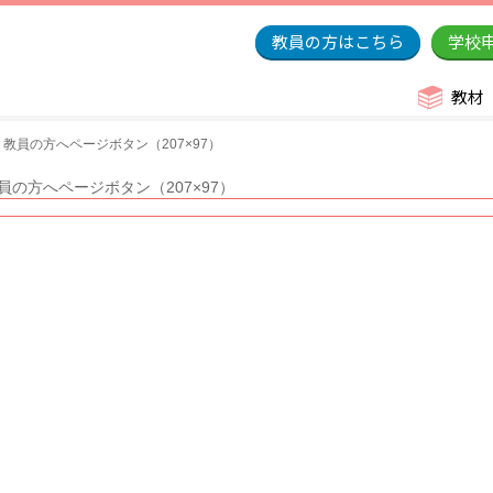
教員の方はこちら
学校
教材
】教員の方へページボタン（207×97）
員の方へページボタン（207×97）