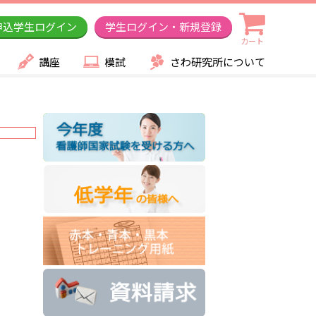
申込学生ログイン
学生ログイン・新規登録
カート
講座
模試
さわ研究所について