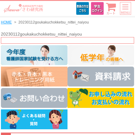
MENU
カート
HOME
20230112goukakuchokketsu_nittei_naiyou
20230112goukakuchokketsu_nittei_naiyou