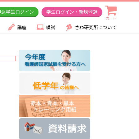
申込学生ログイン
学生ログイン・新規登録
カート
講座
模試
さわ研究所について