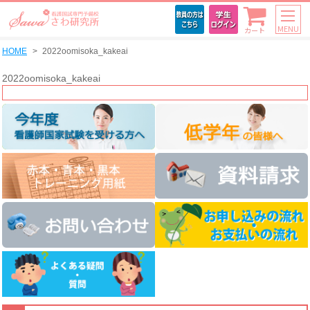
MENU
カート
HOME
2022oomisoka_kakeai
2022oomisoka_kakeai