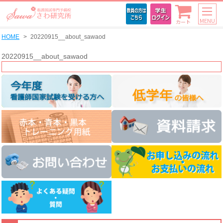
MENU
カート
HOME
20220915__about_sawaod
20220915__about_sawaod