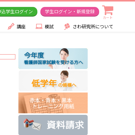
申込学生ログイン
学生ログイン・新規登録
カート
講座
模試
さわ研究所について