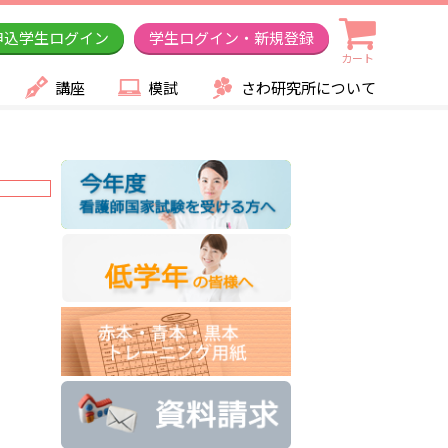
申込学生ログイン
学生ログイン・新規登録
カート
講座
模試
さわ研究所について