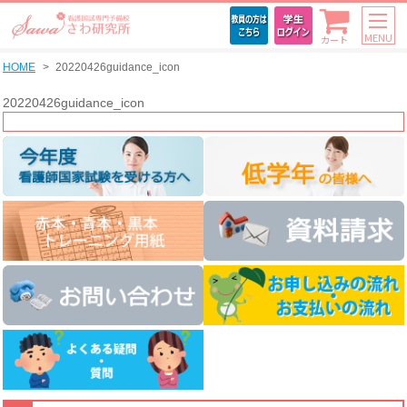
MENU
カート
HOME
20220426guidance_icon
20220426guidance_icon